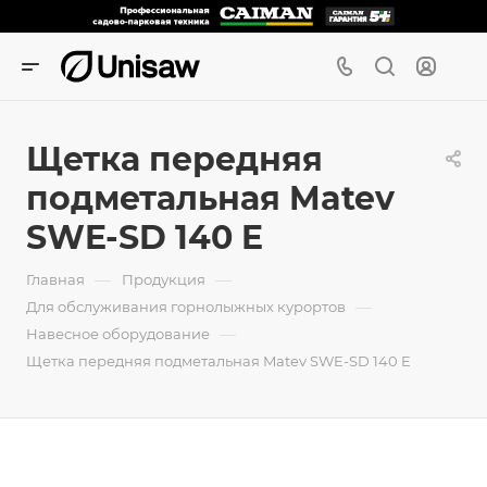
Щетка передняя
подметальная Matev
SWE-SD 140 E
—
—
Главная
Продукция
—
Для обслуживания горнолыжных курортов
—
Навесное оборудование
Щетка передняя подметальная Matev SWE-SD 140 E