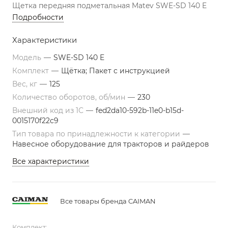
Щетка передняя подметальная Matev SWE-SD 140 E
Подробности
Характеристики
Модель
—
SWE-SD 140 E
Комплект
—
Щётка; Пакет с инструкцией
Вес, кг
—
125
Количество оборотов, об/мин
—
230
Внешний код из 1С
—
fed2da10-592b-11e0-b15d-
0015170f22c9
Тип товара по принадлежности к категории
—
Навесное оборудование для тракторов и райдеров
Все характеристики
Все товары бренда CAIMAN
Комплект: