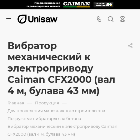
Вибратор
механический к
электроприводу
Caiman CFX2000 (вал
4 м, булава 43 мм)
—
—
Главная
Продукция
—
Для проведения малоэтажного строительства
—
Погружные вибраторы для бетона
Вибратор механический к электроприводу Caiman
CFX2000 (вал 4 м, булава 43 мм)