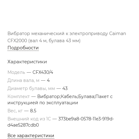
Вибратор механический к электроприводу Caiman
CFX2000 (вал 4 м, булава 43 мм)
Подробности
Характеристики
Модель
—
CFX430/4
Длина вала, м
—
4
Диаметр булавы, мм
—
43
Комплект
—
Вибратор;Кабель;Булава;Пакет с
инструкцией по эксплуатации
Вес, кг
—
8.5
Внешний код из 1С
—
373be9a8-0578-11e3-919d-
d4ae5287cdb0
Все характеристики