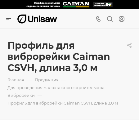
Профиль для
виброрейки Caiman
CSVH, длина 3,0 м
—
—
Главная
Продукция
—
Для проведения малоэтажного строительства
—
Виброрейки
Профиль для виброрейки Caiman CSVH, длина 3,0 м