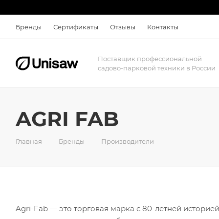
Бренды
Сертификаты
Отзывы
Контакты
Поставщик профессиональной
садово-парковой техники в России
AGRI FAB
—
—
Главная
Бренды
Производители
Agri-Fab — это торговая марка с 80-летней истори