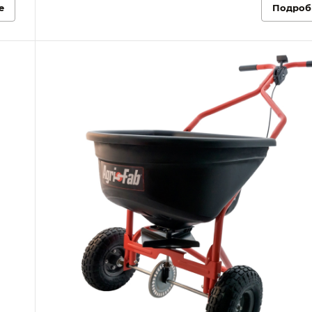
е
Подроб