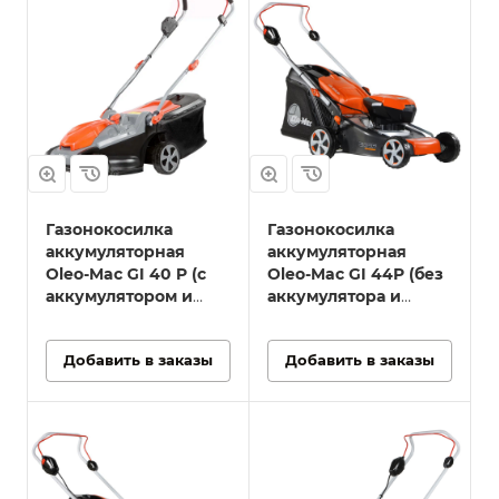
Модель
GI 44P
Комплект
Газонокосилка
(без
аккумулятора и
зарядного
устройства);
Руководство по
эксплуатации
Газонокосилка
Газонокосилка
Вес, кг
аккумуляторная
аккумуляторная
23
Oleo-Mac GI 40 P (с
Oleo-Mac GI 44P (без
Ширина кошения,
аккумулятором и
аккумулятора и
см
зарядным
зарядного
41
устройством)
устройства)
Добавить в заказы
Добавить в заказы
Габариты коробки
900 / 540 / 490
мм
Модель
й
Тип двигателя
GI 48 P
Аккумуляторный
Комплект