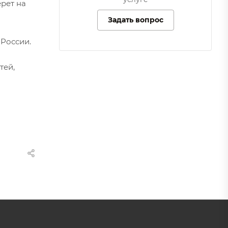
рет на
Задать вопрос
 России.
тей,