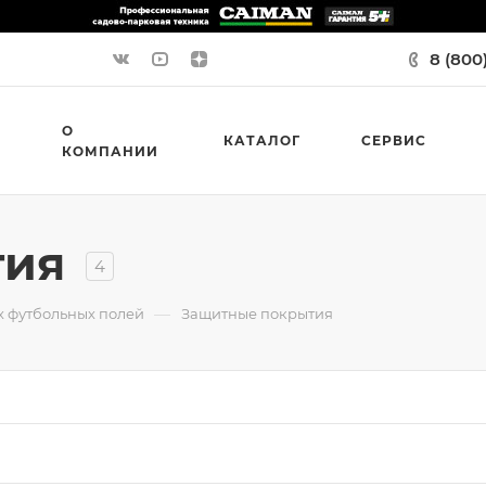
8 (800
О
КАТАЛОГ
СЕРВИС
КОМПАНИИ
тия
4
—
х футбольных полей
Защитные покрытия