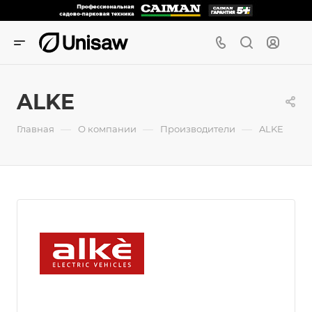
ALKE
—
—
—
Главная
О компании
Производители
ALKE