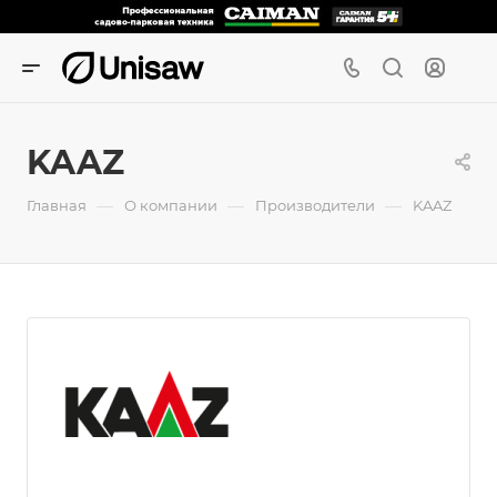
KAAZ
—
—
—
Главная
О компании
Производители
KAAZ