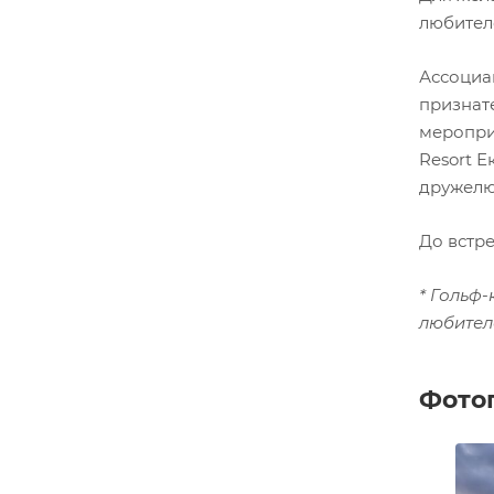
любител
Ассоциа
признат
меропри
Resort 
дружелю
До встр
* Гольф
любител
Фото