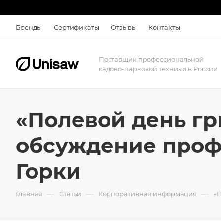
Бренды
Сертификаты
Отзывы
Контакты
Поставщик профессиональной
садово-парковой техники в России
«Полевой день г
обсуждение проф
Горки
—
—
—
Главная
Статьи
Корпоративная информация
«