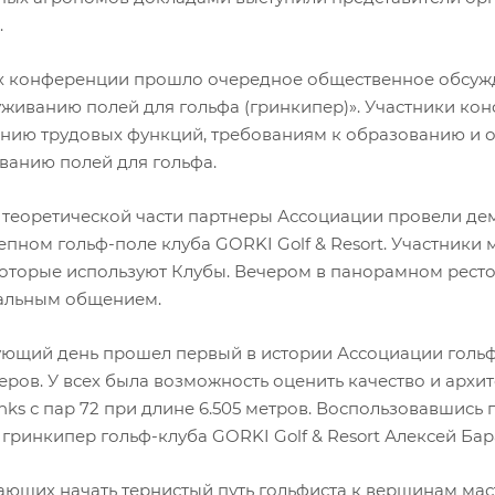
.
х конференции прошло очередное общественное обсужд
уживанию полей для гольфа (гринкипер)». Участники ко
нию трудовых функций, требованиям к образованию и о
ванию полей для гольфа.
теоретической части партнеры Ассоциации провели де
епном гольф-поле клуба GORKI Golf & Resort. Участники
которые используют Клубы. Вечером в панорамном ресто
альным общением.
ующий день прошел первый в истории Ассоциации гольф-
ров. У всех была возможность оценить качество и архите
inks с пар 72 при длине 6.505 метров. Воспользовавшис
гринкипер гольф-клуба GORKI Golf & Resort Алексей Бар
ающих начать тернистый путь гольфиста к вершинам мас