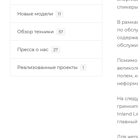
спикеры
Новые модели
11
В рамка
по обсл
Обзор техники
57
содержа
обслужи
Пресса о нас
27
Помимо 
Реализованные проекты
1
великол
полем, 
неформ
На след
гринкипе
Inland L
главный 
Для жел