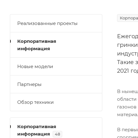
Корпора
Реализованные проекты
Ежегод
Корпоративная
гринкип
информация
индуст
Такие 
Новые модели
2021 г
Партнеры
В нынеш
области
Обзор техники
газонов
материа
Корпоративная
В первы
информация
48
спортив