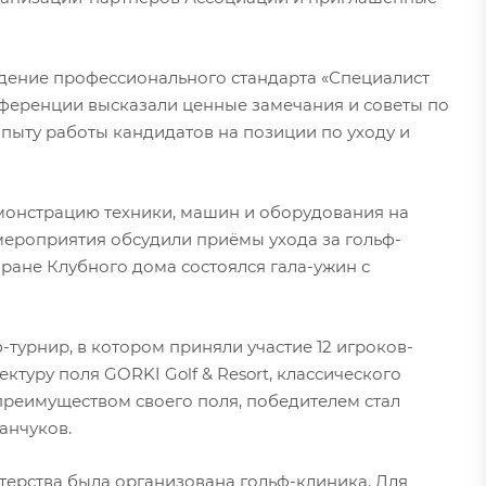
ение профессионального стандарта «Специалист
нференции высказали ценные замечания и советы по
пыту работы кандидатов на позиции по уходу и
монстрацию техники, машин и оборудования на
 мероприятия обсудили приёмы ухода за гольф-
ране Клубного дома состоялся гала-ужин с
турнир, в котором приняли участие 12 игроков-
ктуру поля GORKI Golf & Resort, классического
ь преимуществом своего поля, победителем стал
анчуков.
терства была организована гольф-клиника. Для