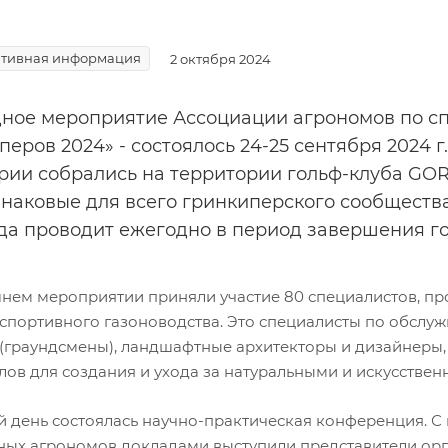
тивная информация
2 октября 2024
ное мероприятие Ассоциации агрономов по сп
еров 2024» - состоялось 24-25 сентября 2024 г.
рии собрались на территории гольф-клуба GORKI
знаковые для всего гринкиперского сообществ
ода проводит ежегодно в период завершения го
нем мероприятии приняли участие 80 специалистов, про
 спортивного газоноводства. Это специалисты по обслу
 (граундсмены), ландшафтные архитекторы и дизайнеры
лов для создания и ухода за натуральными и искусстве
й день состоялась научно-практическая конференция. 
ных агрономов докладами выступили представители ор