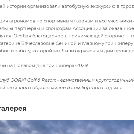
ей истории организовали автобусную экскурсию в город
ция агрономов по спортивным газонам и все участники
ельны партнерам и спонсорам Ассоциации за оказанное
ятия. Особая благодарность принимающей стороне — ге
Екатерине Вячеславовне Сениной и главному гринкиперу
бие и заботу, которой мы были окружены в дни провед
ечи на Полевом дне гринкипера-2025!
-клуб GORKI Golf & Resort - единственный круглогодичн
ей активного образа жизни и комфортного отдыха.
галерея