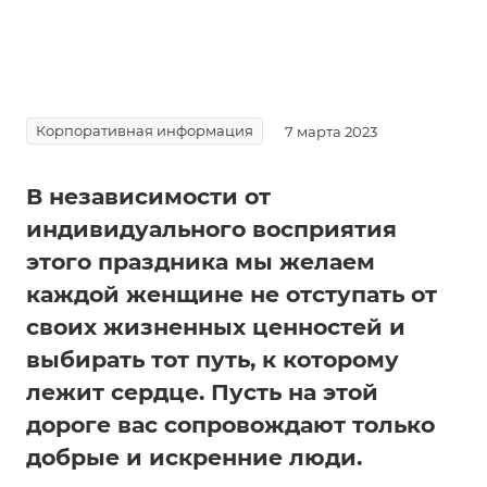
талантливых женщин, которые повлияли на мировую
историю и культуру, – от Екатерины II до Фриды Кало.
Для третьих – это праздник весны, любви и
прекрасной половины человечества. День
комплиментов, цветов, красивых ухаживаний и заботы
Корпоративная информация
7 марта 2023
о себе.
В независимости от
индивидуального восприятия
этого праздника мы желаем
каждой женщине не отступать от
своих жизненных ценностей и
выбирать тот путь, к которому
лежит сердце. Пусть на этой
дороге вас сопровождают только
добрые и искренние люди.