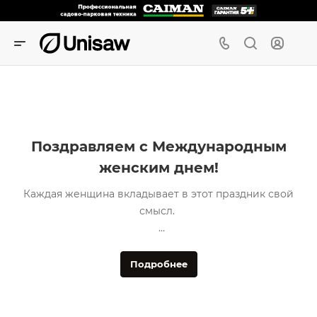
Поздравляем с Международным
женским днем!
Каждая женщина вкладывает в этот праздник свой
смысл.
Для одних – это день борьбы за права и эмансипацию.
Это повод вспомнить Клару Цеткин, суфражисток и
Подробнее
других великих женщин, внесших вклад в изменение
места женщины в обществе. Для других 8 марта – это
день, в который стоит почтить деяния всех