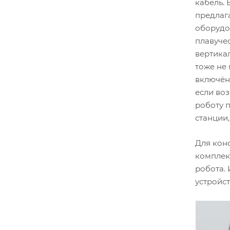
кабель. 
предлаг
оборудо
плавуче
вертика
тоже не 
включён 
если во
роботу 
станции,
Для кон
комплек
робота.
устройст