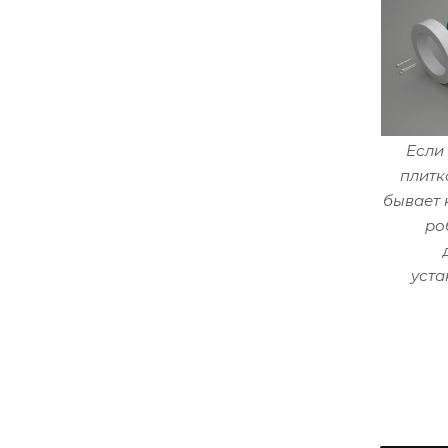
Если
плитк
бывает 
ро
уст