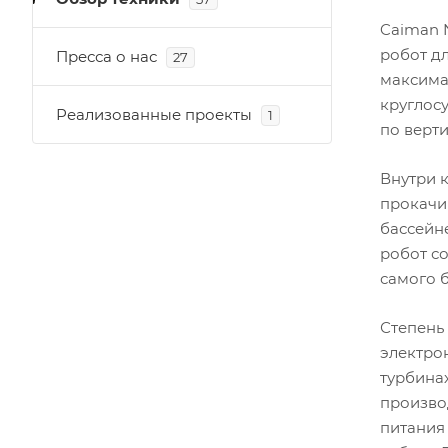
Caiman 
робот дл
Пресса о нас
27
максимал
круглос
Реализованные проекты
1
по верт
Внутри 
прокачив
бассейн
робот с
самого 
Степень 
электро
турбина
произво
питания