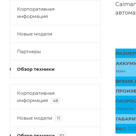
Caiman
Корпоративная
автома
информация
Новые модели
Партнеры
РАЗМЕР
АККУМУ
Обзор техники
мин
ВРЕМЯ 
ПРОИЗВ
Корпоративная
информация
48
СКОРОС
стенках
Новые модели
11
ГАБАРИ
ВЕС:
21,0
Обзор техники
57