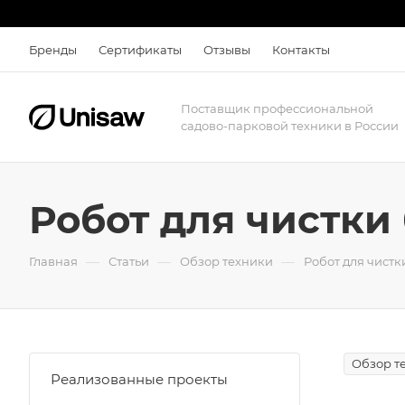
Бренды
Сертификаты
Отзывы
Контакты
Поставщик профессиональной
садово-парковой техники в России
Робот для чистк
—
—
—
Главная
Статьи
Обзор техники
Робот для чист
Обзор т
Реализованные проекты