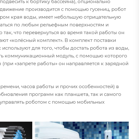
 подвесить к бортику бассейна), опционально
редвижение производится с помощью гусениц, робот
ром края воды, имеет небольшую отрицательную
ещаться по любым рельефным поверхностям и
так, что перевернуться во время такой работы он
вают «колёсный комплект». В комплект поставки
используют для того, чтобы достать робота из воды,
ить коммуникационный модуль, с помощью которого
(при «запрете работы» он направляется к зарядной
емени, часов работы и прочих особенностей) в
обновления программ как планшета, так и самого
е управлять роботом с помощью мобильных