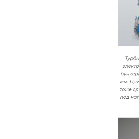
Турб
электр
бункер
мм. При
тоже сд
под на