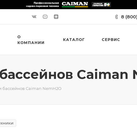
8 (800
О
КАТАЛОГ
СЕРВИС
КОМПАНИИ
и бассейнов Caiman
ки бассейнов Caiman NemH2O
ехники