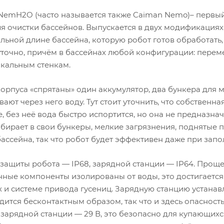
NemH2O (часто называется также Caiman Nemo)– первы
я очистки бассейнов. Выпускается в двух модификациях 
ьной длине бассейна, которую робот готов обработать, 
уточно, причём в бассейнах любой конфигурации: переме
икальным стенкам.
корпуса «спрятаны» один аккумулятор, два бункера для 
ают через него воду. Тут стоит уточнить, что собственн
е, без неё вода быстро испортится, но она не предназн
обирает в свои бункеры, мелкие загрязнения, поднятые 
бассейна, так что робот будет эффективен даже при зап
защиты робота — IP68, зарядной станции — IP64. Проще 
нные компоненты изолированы от воды, это достигаетс
х и системе привода гусениц. Зарядную станцию устанав
дится бесконтактным образом, так что и здесь опасност
 зарядной станции — 29 В, это безопасно для купающих