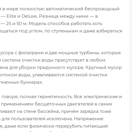
й в мире полностью автоматический беспроводный
— Elite и Deluxe. Разница между ними — в
— 25 и 50 м. Модель способна работать хоть
щаться под углом, по ступенькам и даже взбираться
мусора с фильтрами и две мощные турбины, которые
ая система очистки воды присутствует в любом
ачена для уборки придонного мусора. Крупный мусор
потоком воды, улавливаются системой очистки
олненных бункерах.
говоря, полная герметичность. Все электрические и
я применением бесщёточных двигателей в самих
ливают на стене бассейна, причём зарядка тоже
ь для пользователей исключена. Напряжение
ся, даже если физически перерубить питающий