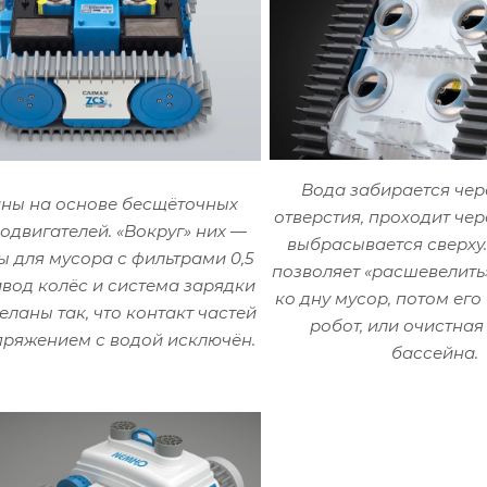
Вода забирается чер
ины на основе бесщёточных
отверстия, проходит чер
одвигателей. «Вокруг» них —
выбрасывается сверху
ы для мусора с фильтрами 0,5
позволяет «расшевелит
вод колёс и система зарядки
ко дну мусор, потом его
еланы так, что контакт частей
робот, или очистная
пряжением с водой исключён.
бассейна.