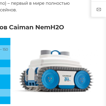
o) – первый в мире полностью
сейнов.
нов Caiman NemH2O
— 150