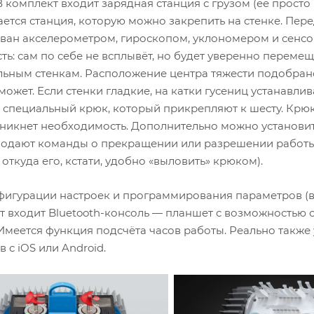
В комплект входит зарядная станция с грузом (её просто
ается станция, которую можно закрепить на стенке. Пе
ван акселерометром, гироскопом, уклономером и сенсо
сть: сам по себе не всплывёт, но будет уверенно перем
льным стенкам. Расположение центра тяжести подобрано 
может. Если стенки гладкие, на катки гусениц устанавли
специальный крюк, который прикрепляют к шесту. Крюк 
зникнет необходимость. Дополнительно можно установ
подают команды о прекращении или разрешении работы 
 откуда его, кстати, удобно «выловить» крюком).
фигурации настроек и программирования параметров (вр
т входит Bluetooth-консоль — планшет с возможностью 
 Имеется функция подсчёта часов работы. Реально такж
в с iOS или Android.