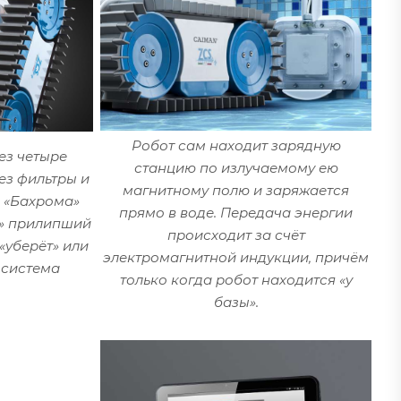
Робот сам находит зарядную
ез четыре
станцию по излучаемому ею
ез фильтры и
магнитному полю и заряжается
. «Бахрома»
прямо в воде. Передача энергии
ь» прилипший
происходит за счёт
 «уберёт» или
электромагнитной индукции, причём
 система
только когда робот находится «у
базы».