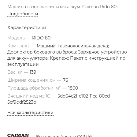
Машина газонокосильная аккум. Caiman Rido 80i
Подробности
Характеристики
Модель
—
RIDO 80i
Комплект
—
Машина; Газонокосильная дека;
Дефлектор бокового выброса; Зарядное устройство
для аккумулятора; Крепеж; Пакет с инструкцией по
эксплуатации
Вес, кг
—
139
Ширина кошения, см
—
76
Площадь обработки, м²
—
1800
Внешний код из 1С
—
5dd64e2f-c102-11ea-80cd-
5cf9ddf2523b
Все характеристики
Все товары бренда CAIMAN