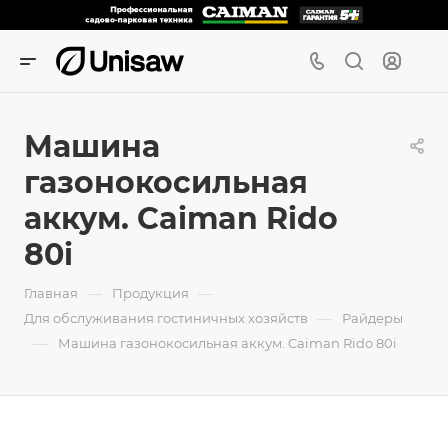
Машина
газонокосильная
аккум. Caiman Rido
80i
—
—
Главная
Продукция
—
Для обслуживания гостиничных хозяйств
Райдеры
—
Машина газонокосильная аккум. Caiman Rido 80i