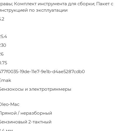
травы; Комплект инструмента для сборки; Пакет с
инструкцией по эксплуатации
6.2
25.4
230
26
0.75
477f0035-19de-11e7-9e1b-d4ae5287cdb0
Emak
Бензокосы и электротриммеры
Oleo-Mac
Прямой / неразборный
Бензиновый 2-тактный
2,4 мм