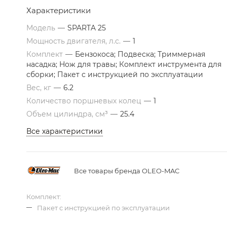
Характеристики
Модель
—
SPARTA 25
Мощность двигателя, л.с.
—
1
Комплект
—
Бензокоса; Подвеска; Триммерная
насадка; Нож для травы; Комплект инструмента для
сборки; Пакет с инструкцией по эксплуатации
Вес, кг
—
6.2
Количество поршневых колец
—
1
Объем цилиндра, см³
—
25.4
Все характеристики
Все товары бренда OLEO-MAC
Комплект:
Пакет с инструкцией по эксплуатации