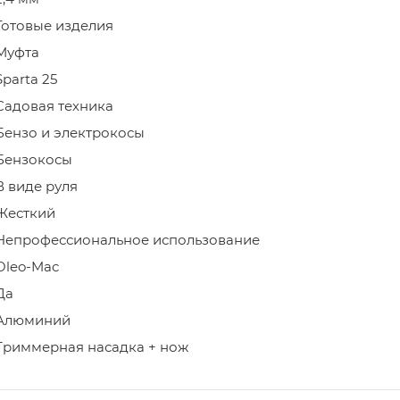
Готовые изделия
Муфта
Sparta 25
Садовая техника
Бензо и электрокосы
Бензокосы
В виде руля
Жесткий
Непрофессиональное использование
Oleo-Mac
Да
Алюминий
Триммерная насадка + нож