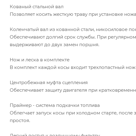
Кованый стальной вал
Позволяет косить жесткую траву при установке ножа
Коленчатый вал из кованной стали, никосиловое п
Обеспечивают долгий срок службы. При регулярном
выдерживают до двух замен поршня.
Нож и леска в комплекте
В комплект каждой косы входит трехлопастный нож 
Центробежная муфта сцепления
Обеспечивает защиту двигателя при кратковремен
Праймер - cистема подкачки топлива
Облегчает запуск косы при холодном старте, после
простоя.
Легкий доступ к воздушному фильтру