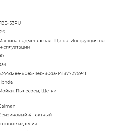
FBB-S3RU
166
Машина подметальная; Щетка; Инструкция по
эксплуатации
90
0.91
5244d2ee-80e5-11eb-80da-14187727594f
Honda
Мойки, Пылесосы, Щетки
Caiman
Бензиновый 4-тактный
Готовые изделия