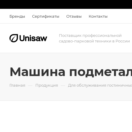
Бренды
Сертификаты
Отзывы
Контакты
Поставщик профессиональной
садово-парковой техники в России
Машина подметал
—
—
Главная
Продукция
Для обслуживания гостиничных