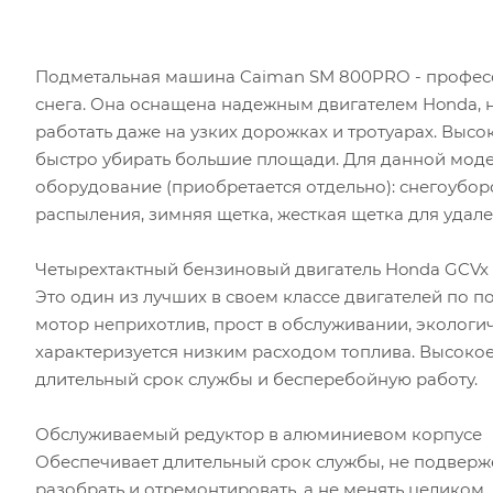
Подметальная машина Caiman SM 800PRO
- профес
снега. Она оснащена надежным двигателем Honda, 
работать даже на узких дорожках и тротуарах. Выс
быстро убирать большие площади. Для данной мод
оборудование (приобретается отдельно): снегоубор
распыления, зимняя щетка, жесткая щетка для удал
Четырехтактный бензиновый двигатель Honda GCVx 
Это один из лучших в своем классе двигателей по 
мотор неприхотлив, прост в обслуживании, экологи
характеризуется низким расходом топлива. Высоко
длительный срок службы и бесперебойную работу.
Обслуживаемый редуктор в алюминиевом корпусе
Обеспечивает длительный срок службы, не подверж
разобрать и отремонтировать, а не менять целиком.