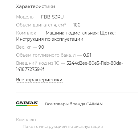
Характеристики
Модель
—
FBB-S3RU
Объем двигателя, см³
—
166
Комплект
—
Машина подметальная; Щетка;
Инструкция по эксплуатации
Вес, кг
—
90
Объем топливного бака, л
—
0.91
Внешний код из 1С
—
5244d2ee-80e5-11eb-80da-
14187727594f
Все характеристики
Все товары бренда CAIMAN
Комплект:
Пакет с инструкцией по эксплуатации