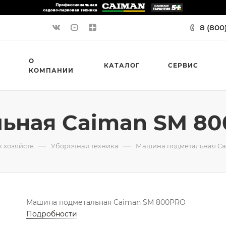
8 (800
О
КАТАЛОГ
СЕРВИС
КОМПАНИИ
ьная Caiman SM 8
—
—
 хозяйств
Уборочная техника
Машина подметальная C
Машина подметальная Caiman SM 800PRO
Подробности