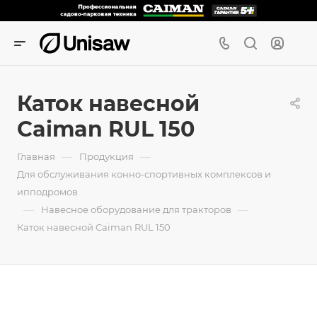
Каток навесной
Caiman RUL 150
—
—
Главная
Продукция
Для обслуживания конно-спортивных комплексов и
ипподромов
—
—
Навесное оборудование для тракторов
Каток навесной Caiman RUL 150