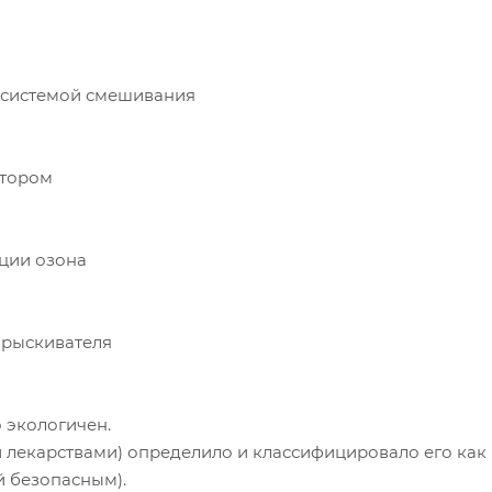
й системой смешивания
атором
ции озона
прыскивателя
 экологичен.
 лекарствами) определило и классифицировало его как
 безопасным).