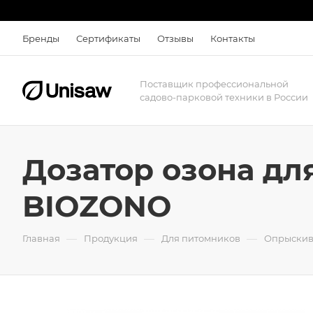
Бренды
Сертификаты
Отзывы
Контакты
Поставщик профессиональной
садово-парковой техники в России
Дозатор озона дл
BIOZONO
—
—
—
Главная
Продукция
Для питомников
Опрыскив