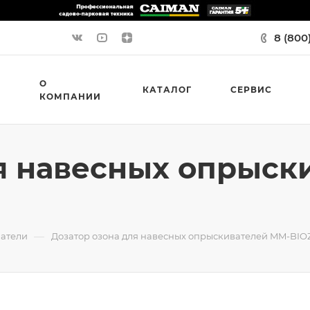
8 (800
О
КАТАЛОГ
СЕРВИС
КОМПАНИИ
я навесных опрыск
—
атели
Дозатор озона для навесных опрыскивателей MM-BI