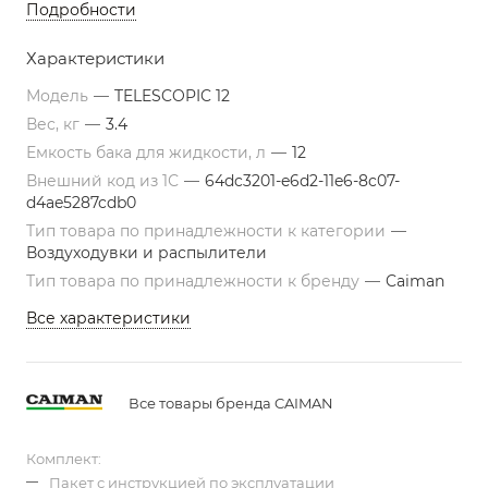
Подробности
Характеристики
Модель
—
TELESCOPIC 12
Вес, кг
—
3.4
Емкость бака для жидкости, л
—
12
Внешний код из 1С
—
64dc3201-e6d2-11e6-8c07-
d4ae5287cdb0
Тип товара по принадлежности к категории
—
Воздуходувки и распылители
Тип товара по принадлежности к бренду
—
Caiman
Все характеристики
Все товары бренда CAIMAN
Комплект:
Пакет с инструкцией по эксплуатации