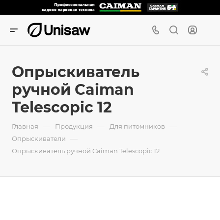
Опрыскиватель
ручной Caiman
Telescopic 12
—
—
—
Главная
Продукция
Для питомников
—
Опрыскиватели
Опрыскиватель ручной Caiman Telescopic 12