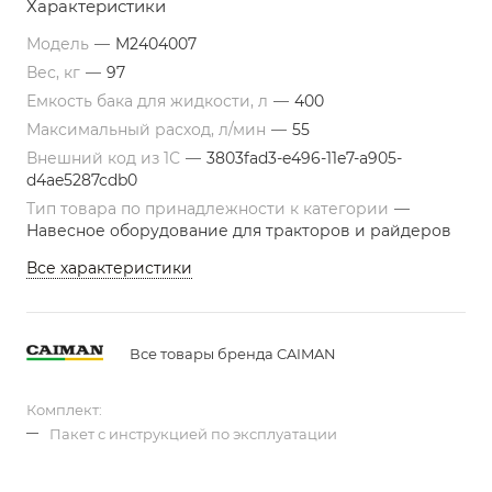
Характеристики
Модель
—
M2404007
Вес, кг
—
97
Емкость бака для жидкости, л
—
400
Максимальный расход, л/мин
—
55
Внешний код из 1С
—
3803fad3-e496-11e7-a905-
d4ae5287cdb0
Тип товара по принадлежности к категории
—
Навесное оборудование для тракторов и райдеров
Все характеристики
Все товары бренда CAIMAN
Комплект:
Пакет с инструкцией по эксплуатации