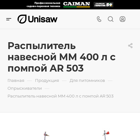
Распылитель
навесной MM 400 л с
помпой AR 503
—
—
—
Главная
Продукция
Для питомников
—
Опрыскиватели
Распылитель навесной MM 400 л с помпой AR 503