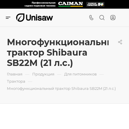
Многофункциональный
трактор Shibaura
SB22M (21 л.с.)
—
—
—
Главная
Продукция
Для питомников
—
Трактора
Многофункциональный трактор Shibaura SB22M (21 л.с.)