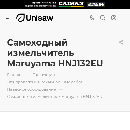
Самоходный
измельчитель
Maruyama HNJ132EU
—
—
Главная
Продукция
—
Для проведения коммунальных работ
—
Навесное оборудование
Самоходный измельчитель Maruyama HNJ132EU