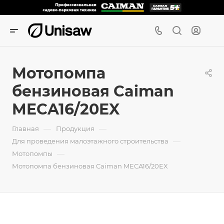
Мотопомпа
бензиновая Caiman
MECA16/20EX
—
—
Главная
Продукция
—
Для проведения малоэтажного строительства
—
Мотопомпы
Мотопомпа бензиновая Caiman MECA16/20EX