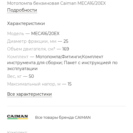
Мотопомпа бензиновая Caiman MECA16/20EX
Подробности
Характеристики
Модель
—
MECA16/20EX
Диаметр фракции, мм
—
25
Объем двигателя, см³
—
169
Комплект
—
Мотопомпа;Фитинги;Комплект
инструмента для сборки; Пакет с инструкцией по
эксплуатации
Вес, кг
—
50
Максимальный напор, м
—
15
Все характеристики
Все товары бренда CAIMAN
Комплект: