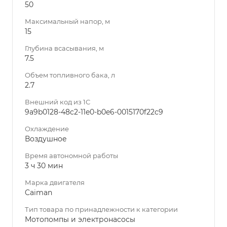
50
Максимальный напор, м
15
Глубина всасывания, м
7.5
Объем топливного бака, л
2.7
Внешний код из 1С
9a9b0128-48c2-11e0-b0e6-0015170f22c9
Охлаждение
Воздушное
Время автономной работы
3 ч 30 мин
Марка двигателя
Caiman
Тип товара по принадлежности к категории
Мотопомпы и электронасосы