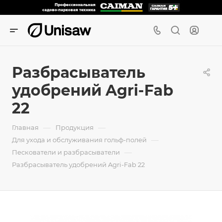
Разбрасыватель
удобрений Agri-Fab
22
—
—
Главная
Продукция
—
Для ухода и обслуживания гольф-полей
—
Пескователи и разбрасыватели
Разбрасыватель удобрений Agri-Fab 22