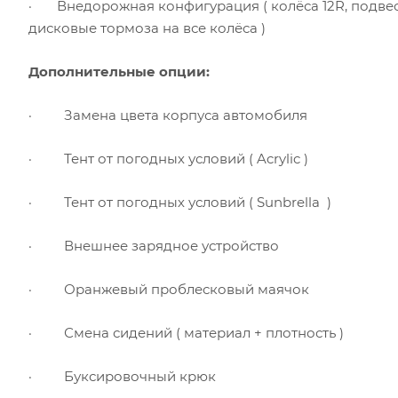
·
Внедорожная конфигурация ( колёса 12
R
, подве
дисковые тормоза на все колёса )
Дополнительные опции:
·
Замена цвета корпуса автомобиля
·
Тент от погодных условий (
Acrylic
)
·
Тент от погодных условий (
Sunbrella
)
·
Внешнее зарядное устройство
·
Оранжевый проблесковый маячок
·
Смена сидений ( материал + плотность )
·
Буксировочный крюк