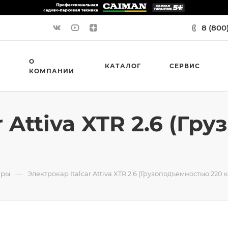
8 (800
О
КАТАЛОГ
СЕРВИС
КОМПАНИИ
r Attiva XTR 2.6 (Г
—
ары
Электрокар Italcar Attiva XTR 2.6 (Грузоподъемностью 220 к