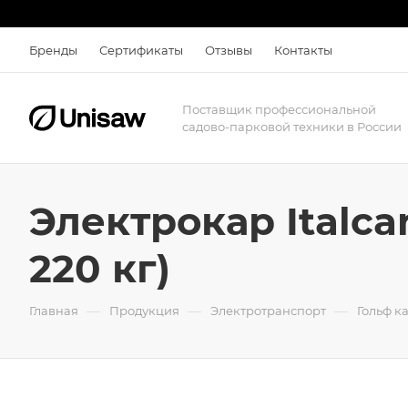
Бренды
Сертификаты
Отзывы
Контакты
Поставщик профессиональной
садово-парковой техники в России
Электрокар Italca
220 кг)
—
—
—
Главная
Продукция
Электротранспорт
Гольф к