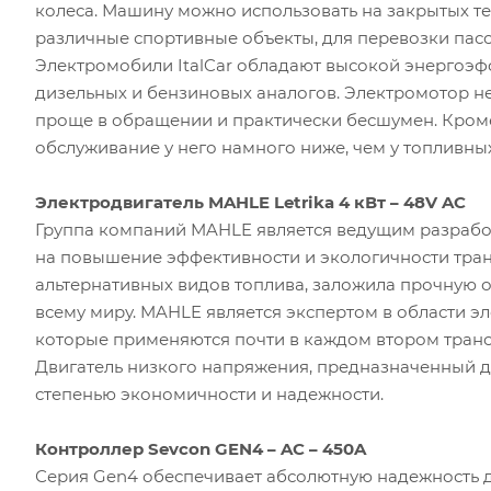
колеса. Машину можно использовать на закрытых терр
различные спортивные объекты, для перевозки пасс
Электромобили ItalCar обладают высокой энергоэфф
дизельных и бензиновых аналогов. Электромотор н
проще в обращении и практически бесшумен. Кроме
обслуживание у него намного ниже, чем у топливны
Электродвигатель MAHLE Letrika 4 кВт – 48V AC
Группа компаний MAHLE является ведущим разрабо
на повышение эффективности и экологичности тран
альтернативных видов топлива, заложила прочную 
всему миру. MAHLE является экспертом в области э
которые применяются почти в каждом втором транс
Двигатель низкого напряжения, предназначенный 
степенью экономичности и надежности.
Контроллер Sevcon GEN4 – AC – 450A
Серия Gen4 обеспечивает абсолютную надежность д