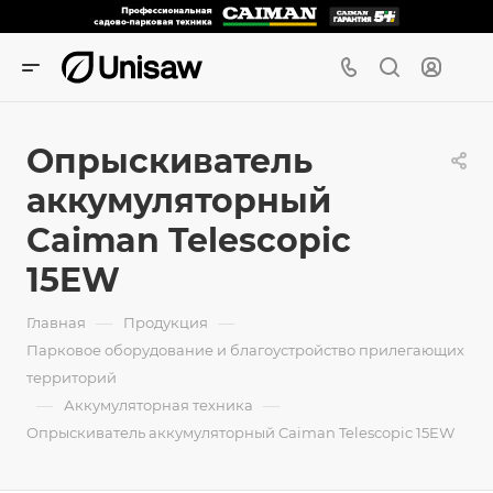
Опрыскиватель
аккумуляторный
Caiman Telescopic
15EW
—
—
Главная
Продукция
Парковое оборудование и благоустройство прилегающих
территорий
—
—
Аккумуляторная техника
Опрыскиватель аккумуляторный Caiman Telescopic 15EW