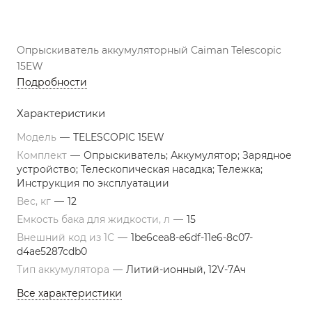
Опрыскиватель аккумуляторный Caiman Telescopic
15EW
Подробности
Характеристики
Модель
—
TELESCOPIC 15EW
Комплект
—
Опрыскиватель; Аккумулятор; Зарядное
устройство; Телескопическая насадка; Тележка;
Инструкция по эксплуатации
Вес, кг
—
12
Емкость бака для жидкости, л
—
15
Внешний код из 1С
—
1be6cea8-e6df-11e6-8c07-
d4ae5287cdb0
Тип аккумулятора
—
Литий-ионный, 12V-7Ач
Все характеристики