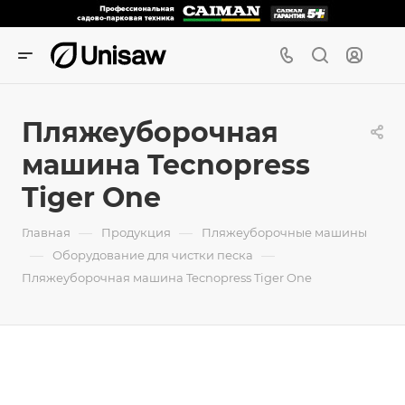
Пляжеуборочная
машина Tecnopress
Tiger One
—
—
Главная
Продукция
Пляжеуборочные машины
—
—
Оборудование для чистки песка
Пляжеуборочная машина Tecnopress Tiger One