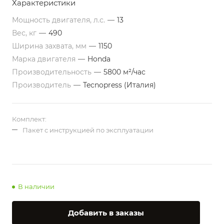
Характеристики
Мощность двигателя, л.с.
—
13
Вес, кг
—
490
Ширина захвата, мм
—
1150
Марка двигателя
—
Honda
Производительность
—
5800 м²/час
Производитель
—
Tecnopress (Италия)
Комплект:
Пакет с инструкцией по эксплуатации
В наличии
Добавить в заказы