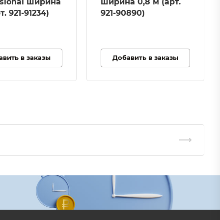
ssional ширина
ширина 0,8 м (арт.
мин
т. 921-91234)
921-90890)
Габариты
350 / 295 / 350 мм
Расход жидкости
7,5 л/мин
авить в заказы
Добавить в заказы
Бак для жидкости
Нет
Применение
Профессиональное
использование
Максимальное
давление
30 бар
Модель двигателя
GX25