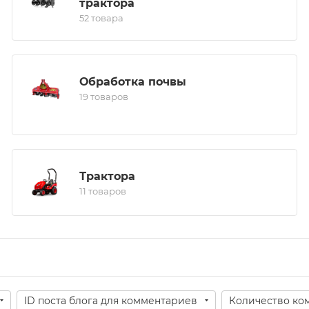
трактора
52 товара
Обработка почвы
19 товаров
Трактора
11 товаров
ID поста блога для комментариев
Количество ко