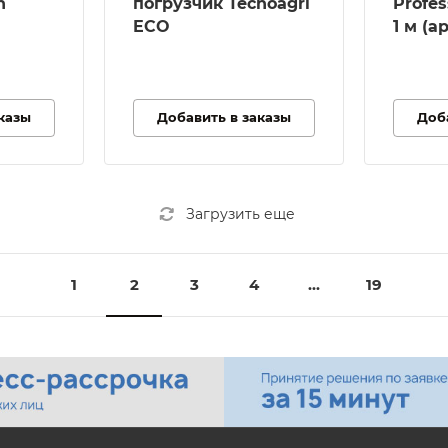
n
погрузчик Tecnoagri
Profe
альное
ECO
1 м (ар
ие
 двигателя
P
казы
Добавить в заказы
Доб
Загрузить еще
1
2
3
4
...
19