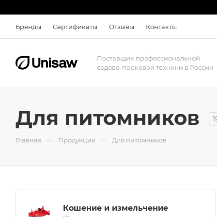
Бренды
Сертификаты
Отзывы
Контакты
Поставщик профессиональной
садово-парковой техники в России
Для питомников
1
—
—
Главная
Продукция
Для питомников
Кошение и измельчение