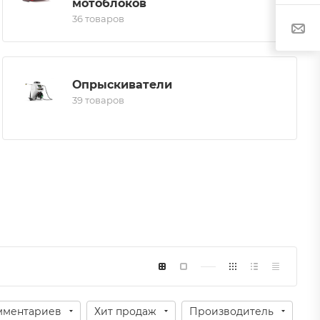
мотоблоков
36 товаров
Опрыскиватели
39 товаров
мментариев
Хит продаж
Производитель