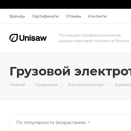
Бренды
Сертификаты
Отзывы
Контакты
Поставщик профессиональной
садово-парковой техники в России
Грузовой электр
—
—
—
Главная
Продукция
Электротранспорт
Грузово
По популярности (возрастание)