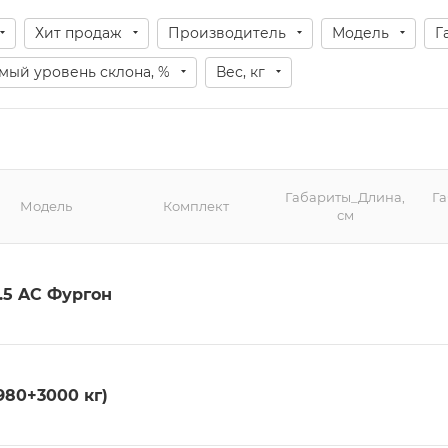
Хит продаж
Производитель
Модель
Г
мый уровень склона, %
Вес, кг
Габариты_Длина,
Г
Модель
Комплект
см
.5 AC Фургон
980+3000 кг)