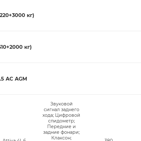
220+3000 кг)
10+2000 кг)
.5 AC AGM
Звуковой
сигнал заднего
хода; Цифровой
спидометр;
Передние и
задние фонари;
Клаксон;
Attiva 4L.6
380