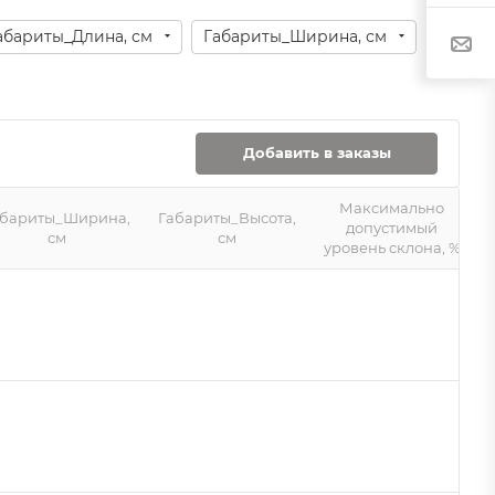
абариты_Длина, см
Габариты_Ширина, см
Добавить в заказы
Максимально
абариты_Ширина,
Габариты_Высота,
допустимый
см
см
уровень склона, %