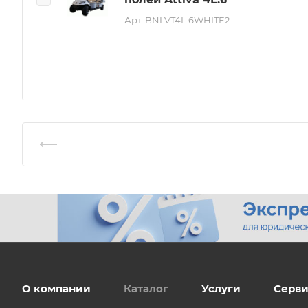
Арт.
BNLVT4L.6WHITE2
О компании
Каталог
Услуги
Серви