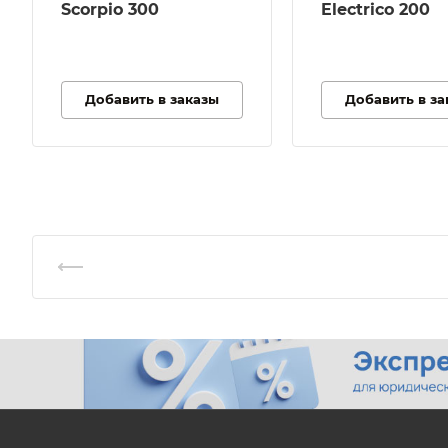
1,0 Нм
Scorpio 300
Electrico 200
мин
Габари
350 / 
Добавить в заказы
Добавить в за
Расход
7,5 л/
Бак дл
Нет
Примен
Профе
испол
Максим
давлен
30 бар
Модель
GX25