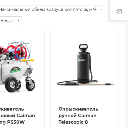
Максимальный объем воздушного потока, м³/ч
Вес, кг
Модель
TELESCOPIC 8
Вес, кг
2
Емкость бака для
жидкости, л
8
Серия
Telescopic 8
Давление
киватель
Опрыскиватель
3 Бар
новый Caiman
ручной Caiman
Применение
ing PS50W
Telescopic 8
Профессиональное