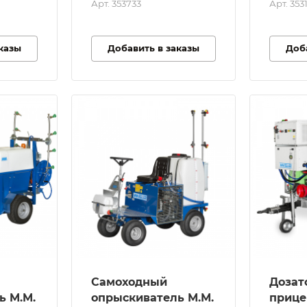
50
Арт.
353733
Арт.
353
ты_Высота, см
Габариты_Высота, см
86
казы
Добавить в заказы
Доб
Вес, кг
33.6
цилиндра, см³
Объем цилиндра, см³
25
топливного
Емкость бака для
жидкости, л
50
двигателя
Объем топливного
бака, л
0.55
гателя
новый 4-
Марка двигателя
ый
Honda
Тип двигателя
Бензиновый 4-
тактный
Самоходный
Дозат
альный
ий момент
Серия
ь M.M.
опрыскиватель M.M.
прице