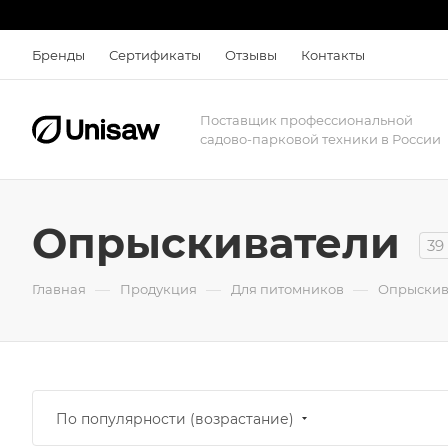
Бренды
Сертификаты
Отзывы
Контакты
Поставщик профессиональной
садово-парковой техники в России
Опрыскиватели
39
—
—
—
Главная
Продукция
Для питомников
Опрыскив
По популярности (возрастание)