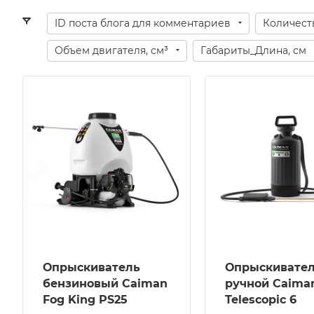
ID поста блога для комментариев
Количест
Объем двигателя, см³
Габариты_Длина, см
Модель
Модел
TELESCOPIC 6
353733
Вес, кг
Компле
1.8
Опрыс
Шланг
Емкость бака для
давлен
жидкости, л
Распы
6
насадк
Всасы
Давление
шланг
3 Бар
по эк
м³
Применение
Опрыскиватель
Опрыскивате
Габари
Профессиональное
35
бензиновый Caiman
ручной Caima
Fog King PS25
Telescopic 6
Габари