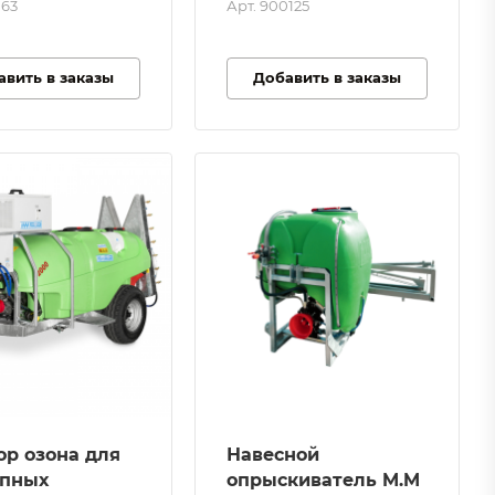
использование
163
Арт.
900125
авить в заказы
Добавить в заказы
ор озона для
Навесной
пных
опрыскиватель M.M