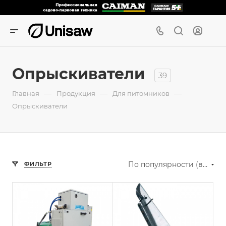
Опрыскиватели
39
—
—
—
Главная
Продукция
Для питомников
Опрыскиватели
По популярности (возрастание)
ФИЛЬТР